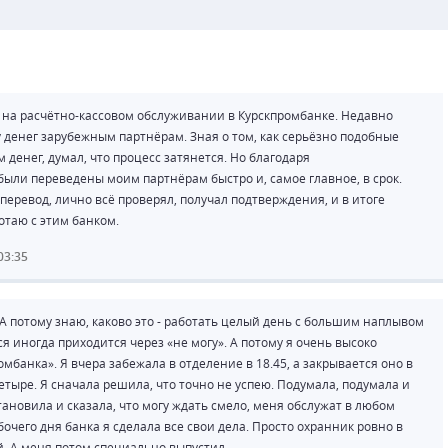
я на расчётно-кассовом обслуживании в Курскпромбанке. Недавно
денег зарубежным партнёрам. Зная о том, как серьёзно подобные
денег, думал, что процесс затянется. Но благодаря
ыли переведены моим партнёрам быстро и, самое главное, в срок.
еревод, лично всё проверял, получал подтверждения, и в итоге
отаю с этим банком.
03:35
А потому знаю, каково это - работать целый день с большим наплывом
я иногда приходится через «не могу». А потому я очень высоко
банка». Я вчера забежала в отделение в 18.45, а закрывается оно в
етыре. Я сначала решила, что точно не успею. Подумала, подумала и
тановила и сказала, что могу ждать смело, меня обслужат в любом
очего дня банка я сделала все свои дела. Просто охранник ровно в
й. А меня потом специально выпустил.