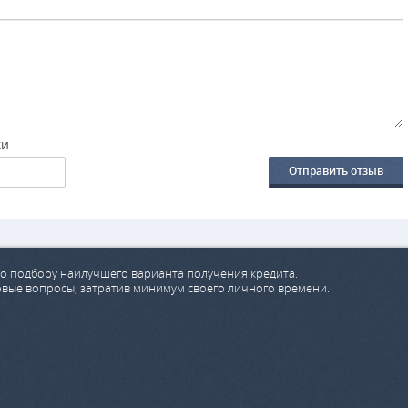
ки
Отправить отзыв
о подбору наилучшего варианта получения кредита.
овые вопросы, затратив минимум своего личного времени.