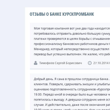
ОТЗЫВЫ О БАНКЕ КУРСКПРОМБАНК
Моя торговая компания вот уже два года находитс
потребовалось отправить довольно большую сумму 
платежи проверяются в целях борьбы с отмыванием 
профессионализму банковских работников деньги б
Менеджер, который непосредственно осуществлял п
перевод был успешно выполнен. Не жалею, что раб
Тимофеев Сергей Борисович
27.10.2014 
Добрый день. Я сама в прошлом сотрудница банка. 
клиентов. Поверьте, сдерживать эмоции и улыбатьс
оцениваю подготовленность сотрудников «Курскпром
19.00. Передо мной в очереди было еще человека ч
попятилась к выходу. А девушка-сотрудник меня ос
случае. И действительно, даже после окончания раб
19.00 закрыл двери, чтобы не пускать больше люде