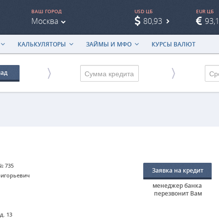
ВАШ ГОРОД
USD ЦБ
EUR ЦБ
Москва
80,93
93,
КАЛЬКУЛЯТОРЫ
ЗАЙМЫ И МФО
КУРСЫ ВАЛЮТ
лад
Ср
№ 735
Заявка на кредит
ригорьевич
менеджер банка
перезвонит Вам
д. 13