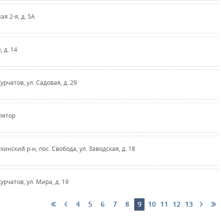
ная 2-я, д. 5А
, д. 14
Курчатов, ул. Садовая, д. 29
улятор
хинский р-н, пос. Свобода, ул. Заводская, д. 18
Курчатов, ул. Мира, д. 19
4
5
6
7
8
9
10
11
12
13