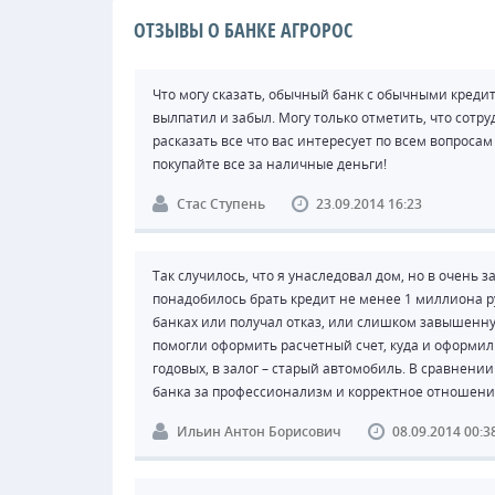
ОТЗЫВЫ О БАНКЕ АГРОРОС
Что могу сказать, обычный банк с обычными кредита
вылпатил и забыл. Могу только отметить, что сотр
расказать все что вас интересует по всем вопросам
покупайте все за наличные деньги!
Стас Ступень
23.09.2014 16:23
Так случилось, что я унаследовал дом, но в очень
понадобилось брать кредит не менее 1 миллиона руб
банках или получал отказ, или слишком завышенну
помогли оформить расчетный счет, куда и оформили
годовых, в залог – старый автомобиль. В сравнени
банка за профессионализм и корректное отношени
Ильин Антон Борисович
08.09.2014 00:3