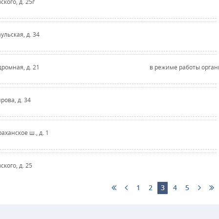
ского, д. 25г
аульская, д. 34
дромная, д. 21
в режиме работы орга
ирова, д. 34
раханское ш., д. 1
ского, д. 25
1
2
3
4
5