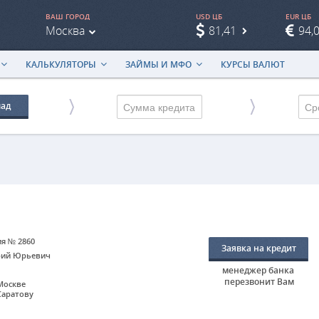
ВАШ ГОРОД
USD ЦБ
EUR ЦБ
Москва
81,41
94,
КАЛЬКУЛЯТОРЫ
ЗАЙМЫ И МФО
КУРСЫ ВАЛЮТ
лад
Ср
ия № 2860
Заявка на кредит
рий Юрьевич
менеджер банка
перезвонит Вам
 Москве
 Саратову