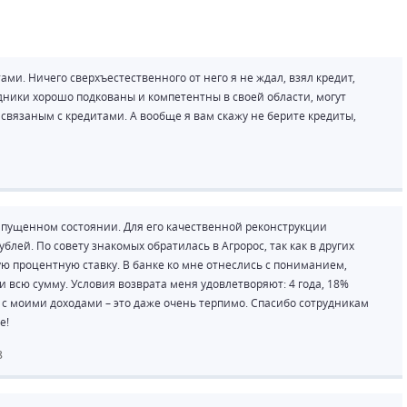
ми. Ничего сверхъестественного от него я не ждал, взял кредит,
удники хорошо подкованы и компетентны в своей области, могут
 связаным с кредитами. А вообще я вам скажу не берите кредиты,
 запущенном состоянии. Для его качественной реконструкции
лей. По совету знакомых обратилась в Агророс, так как в других
ю процентную ставку. В банке ко мне отнеслись с пониманием,
 всю сумму. Условия возврата меня удовлетворяют: 4 года, 18%
и с моими доходами – это даже очень терпимо. Спасибо сотрудникам
е!
8