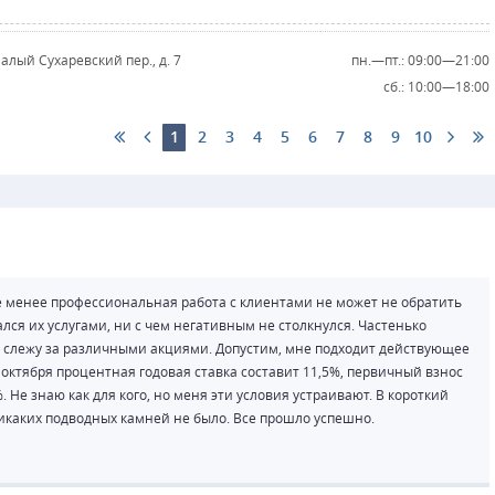
Малый Сухаревский пер., д. 7
пн.—пт.: 09:00—21:00
сб.: 10:00—18:00
1
2
3
4
5
6
7
8
9
10
не менее профессиональная работа с клиентами не может не обратить
ался их услугами, ни с чем негативным не столкнулся. Частенько
 слежу за различными акциями. Допустим, мне подходит действующее
 октября процентная годовая ставка составит 11,5%, первичный взнос
 Не знаю как для кого, но меня эти условия устраивают. В короткий
Никаких подводных камней не было. Все прошло успешно.