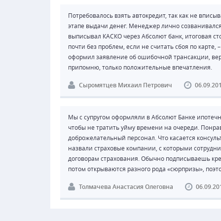
Потребовалось взять автокредит, так как не вписыв
этапе выдачи денег. Менеджер лично созванивался
выписывал КАСКО через Абсолют банк, итоговая сто
почти без проблем, если не считать сбоя по карте, –
оформил заявление об ошибочной трансакции, верн
припомню, только положительные впечатления.
Сыромятцев Михаил Петрович
06.09.20
Мы с супругом оформляли в Абсолют Банке ипотечн
чтобы не тратить уйму времени на очереди. Понрав
доброжелательный персонал. Что касается консуль
назвали страховые компании, с которыми сотруднич
договорам страхования. Обычно подписываешь кред
потом открываются разного рода «сюрпризы», поэ
Толмачева Анастасия Олеговна
06.09.20