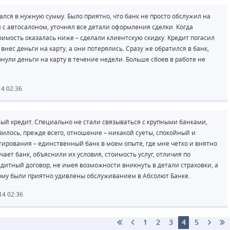
ался в нужную сумму. Было приятно, что банк не просто обслужил на
 с автосалоном, уточнял все детали оформления сделки. Когда
имость оказалась ниже – сделали клиентскую скидку. Кредит погасил
 внес деньги на карту, а они потерялись. Сразу же обратился в банк,
ули деньги на карту в течение недели. Больше сбоев в работе не
14 02:36
ый кредит. Специально не стали связываться с крупными банками,
илось, прежде всего, отношение – никакой суеты, спокойный и
тирования – единственный банк в моем опыте, где мне четко и внятно
ает банк, объяснили их условия, стоимость услуг, отличия по
итный договор, не имея возможности вникнуть в детали страховки, а
тому были приятно удивлены обслуживанием в Абсолют Банке.
14 02:36
1
2
3
4
5