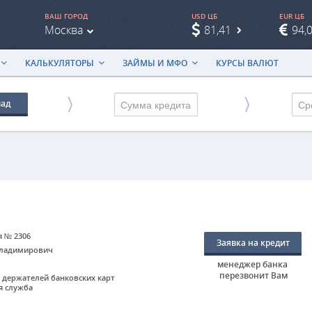
ВАШ ГОРОД
USD ЦБ
EUR ЦБ
Москва
81,41
94,
КАЛЬКУЛЯТОРЫ
ЗАЙМЫ И МФО
КУРСЫ ВАЛЮТ
лад
Ср
я № 2306
Заявка на кредит
Владимирович
менеджер банка
перезвонит Вам
ки держателей банковских карт
ая служба