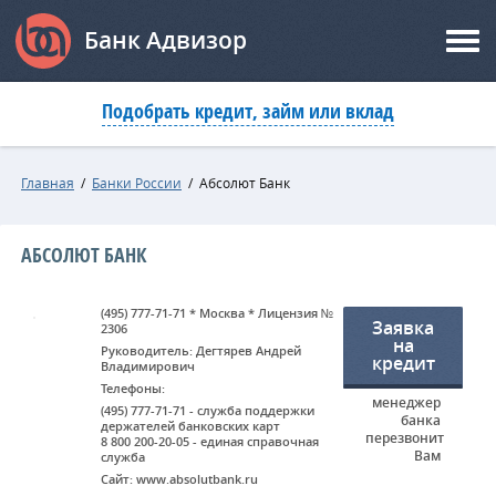
Банк Адвизор
Подобрать кредит, займ или вклад
Главная
/
Банки России
/
Абсолют Банк
АБСОЛЮТ БАНК
(495) 777-71-71 * Москва * Лицензия №
Заявка
2306
на
Руководитель: Дегтярев Андрей
кредит
Владимирович
Телефоны:
менеджер
(495) 777-71-71 - служба поддержки
банка
держателей банковских карт
перезвонит
8 800 200-20-05 - единая справочная
Вам
служба
Сайт: www.absolutbank.ru