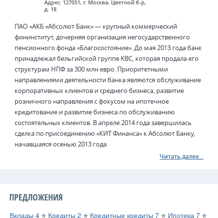
Адрес: 127051, г. Москва, Цветной б-р,
д. 18
ПАО «АКБ «Абсолют Банк» — крупный коммерческий
фининститут, дочерняя организация негосударственного
пенсионного фонда «Благосостояние». До мая 2013 года банк
принадлежал бельгийской группе KBC, которая продала его
структурам НПФ за 300 млн евро. Приоритетными
направлениями деятельности банка являются обслуживание
корпоративных клиентов и среднего бизнеса, развитие
розничного направления с фокусом на ипотечное
кредитование и развитие бизнеса по обслуживанию
состоятельных клиентов. В апреле 2014 года завершилась
сделка по присоединению «КИТ Финанса» к Абсолют Банку,
начавшаяся осенью 2013 года.
Читать далее...
ПРЕДЛОЖЕНИЯ
Вклады
4
⭐
Кредиты
2
⭐
Кредитные кредиты
7
⭐
Ипотека
7
⭐