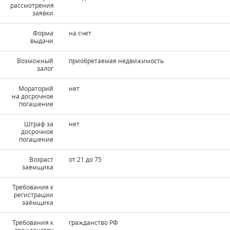
рассмотрения
заявки
Форма
на счет
выдачи
Возможный
приобретаемая недвижимость
залог
Мораторий
нет
на досрочное
погашение
Штраф за
нет
досрочное
погашение
Возраст
от 21 до 75
заемщика
Требования к
регистрации
заёмщика
Требования к
гражданство РФ