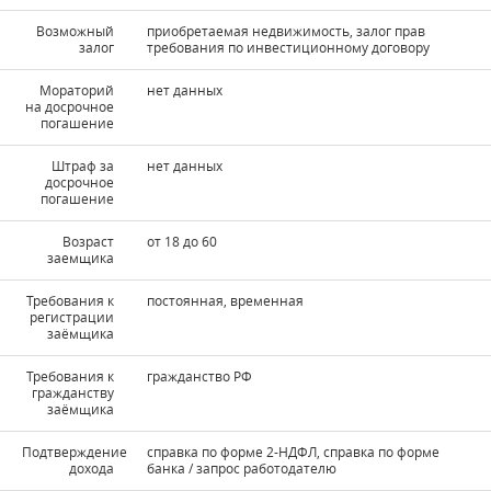
Возможный
приобретаемая недвижимость, залог прав
залог
требования по инвестиционному договору
Мораторий
нет данных
на досрочное
погашение
Штраф за
нет данных
досрочное
погашение
Возраст
от 18 до 60
заемщика
Требования к
постоянная, временная
регистрации
заёмщика
Требования к
гражданство РФ
гражданству
заёмщика
Подтверждение
справка по форме 2-НДФЛ, справка по форме
дохода
банка / запрос работодателю