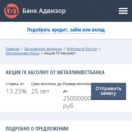
Банк Адвизор
Подобрать кредит, займ или вклад
Главная
/
Банковские продукты
/
Ипотека в России
/
Металлинвестбанк
/
Акция ГК Абсолют
АКЦИЯ ГК АБСОЛЮТ ОТ МЕТАЛЛИНВЕСТБАНКА
Ставка, от:
Срок ипотеки, до:
Размер ипотеки,
Отправить
13.25%
25 лет
до:
заявку
25000000
руб.
ПОДРОБНО О ПРЕДЛОЖЕНИИ