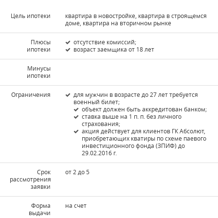
Цель ипотеки
квартира в новостройке, квартира в строящемся
доме, квартира на вторичном рынке
Плюсы
отсутствие комиссий;
ипотеки
возраст заемщика от 18 лет
Минусы
ипотеки
Ограничения
для мужчин в возрасте до 27 лет требуется
военный билет;
объект должен быть аккредитован банком;
ставка выше на 1 п. п. без личного
страхования;
акция действует для клиентов ГК Абсолют,
приобретающих кватиры по схеме паевого
инвестиционного фонда (ЗПИФ) до
29.02.2016 г.
Срок
от 2 до 5
рассмотрения
заявки
Форма
на счет
выдачи