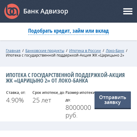
Банк Адвизор
Подобрать кредит, займ или вклад
Главная
/
Банковские продукты
/
Ипотека в России
/
Локо-Банк
/
Ипотека с государственной поддержкой-Акция ЖК «Царицыно 2»
ИПОТЕКА С ГОСУДАРСТВЕННОЙ ПОДДЕРЖКОЙ-АКЦИЯ
ЖК «ЦАРИЦЫНО 2» ОТ ЛОКО-БАНКА
Ставка, от:
Срок ипотеки, до:
Размер ипотеки,
Отправить
4.90%
25 лет
до:
заявку
8000000
руб.