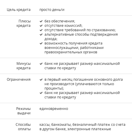
Цель кредита
просто деньги
Плюсы
без обеспечения;
кредита
отсутствие комиссий;
отсутствие требований по страхованию;
альтернативные способы подтверждения
дохода;
возможность получения кредита
военнослужащими, работниками
правоохранительных органов
Минусы
банк не раскрывает размер максимальной
кредита
ставки по кредиту
Ограничения
в первый месяц погашение основного долга
не производится (уплачиваются только
проценты);
банк не раскрывает размер максимальной
ставки по кредиту
Режимы
единовременно
выдачи
Способы
кассы, банкоматы, безналичный платеж со счета
оплаты
в другом банке, электронные платежные