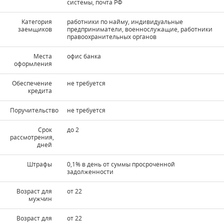
системы, почта РФ
Kатегория
работники по найму, индивидуальные
заемщиков
предприниматели, военнослужащие, работники
правоохранительных органов
Места
офис банка
оформления
Обеспечение
не требуется
кредита
Поручительство
не требуется
Срок
до 2
рассмотрения,
дней
Штрафы
0,1% в день от суммы просроченной
задолженности
Возраст для
от 22
мужчин
Возраст для
от 22