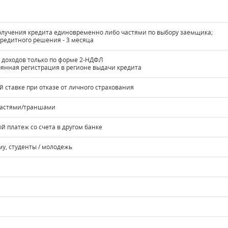
олучения кредита единовременно либо частями по выбору заемщика;
кредитного решения - 3 месяца
 доходов только по форме 2-НДФЛ
оянная регистрация в регионе выдачи кредита
вой ставке при отказе от личного страхования
частями/траншами
й платеж со счета в другом банке
у, студенты / молодежь