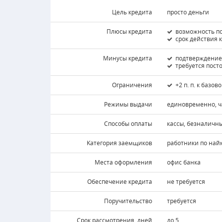
Цель кредита
просто деньги
Плюсы кредита
возможность п
срок действия 
Минусы кредита
подтверждение
требуется пост
Ограничения
+2 п. п. к базо
Режимы выдачи
единовременно, 
Способы оплаты
кассы, безналичны
Kатегория заемщиков
работники по найм
Места оформления
офис банка
Обеспечение кредита
не требуется
Поручительство
требуется
Срок рассмотрения, дней
до 5