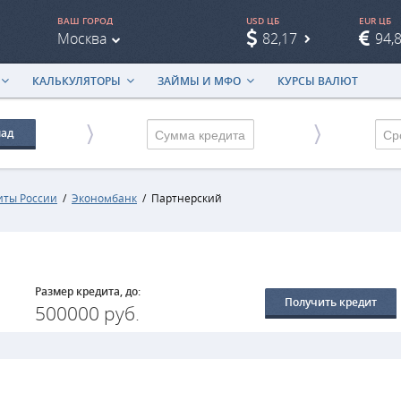
ВАШ ГОРОД
USD ЦБ
EUR ЦБ
Москва
82,17
94,
КАЛЬКУЛЯТОРЫ
ЗАЙМЫ И МФО
КУРСЫ ВАЛЮТ
лад
Ср
иты России
/
Экономбанк
/
Партнерский
Размер кредита, до:
Получить кредит
500000 руб.