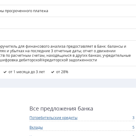
ммы просроченного платежа
ручитель для финансового анализа предоставляет в Банк: балансы и
лях и убытках на последние 3 отчетные даты; отчет о движении
тв по расчетным счетам, находящимся в других банках; учредительные
сшифровка дебиторской/кредиторской задолженности
от 1 месяца до 3 лет
от 28%
Все предложения банка
Потребительские кредиты
3
Вклады
5