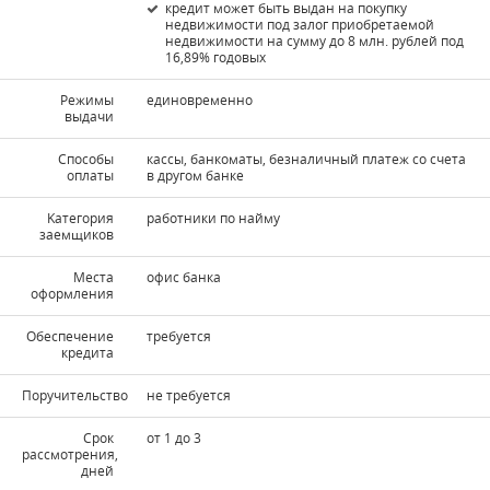
кредит может быть выдан на покупку
недвижимости под залог приобретаемой
недвижимости на сумму до 8 млн. рублей под
16,89% годовых
Режимы
единовременно
выдачи
Способы
кассы, банкоматы, безналичный платеж со счета
оплаты
в другом банке
Kатегория
работники по найму
заемщиков
Места
офис банка
оформления
Обеспечение
требуется
кредита
Поручительство
не требуется
Срок
от 1 до 3
рассмотрения,
дней