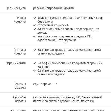
Цель кредита
рефинансирование, другая
Плюсы
крупная сумма кредита на длительный срок
кредита
без залога;
отсутствие комиссий;
альтернативные способы подтверждения
дохода;
возможность получения кредита ИП,
адвокатами, нотариусами
Минусы
банк не раскрывает размер максимальной
кредита
ставки по кредиту
Ограничения
на рефинансирование кредитов сторонних
банков;
банк не раскрывает размер максимальной
ставки по кредиту
Режимы
единовременно
выдачи
Способы
кассы, банкоматы, системы ДБО, безналичный
оплаты
платеж со счета в другом банке, почта РФ
Kатегория
индивидуальные предприниматели, работники