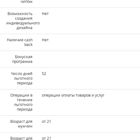
чипом
Возможность
Нет
создания
индивидуального
дизайна
Наличие cash
Нет
back
Бонусная
программа
Число дней
52
льготного
периода
Операции в
операции оплаты товаров и услуг
течение
льготного
периода
Возраст для
от 21
мужчин
Возраст для
от 21