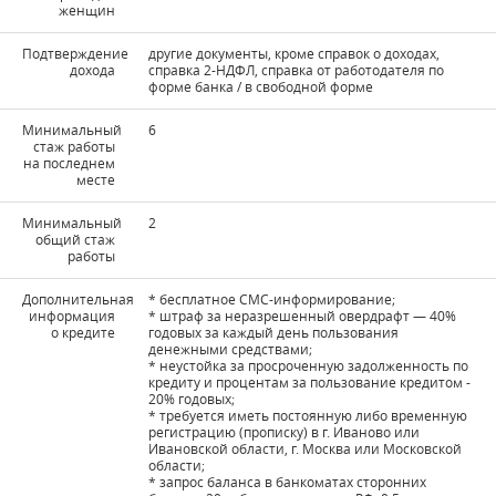
женщин
Подтверждение
другие документы, кроме справок о доходах,
дохода
справка 2-НДФЛ, справка от работодателя по
форме банка / в свободной форме
Минимальный
6
стаж работы
на последнем
месте
Минимальный
2
общий стаж
работы
Дополнительная
* бесплатное СМС-информирование;
информация
* штраф за неразрешенный овердрафт — 40%
о кредите
годовых за каждый день пользования
денежными средствами;
* неустойка за просроченную задолженность по
кредиту и процентам за пользование кредитом -
20% годовых;
* требуется иметь постоянную либо временную
регистрацию (прописку) в г. Иваново или
Ивановской области, г. Москва или Московской
области;
* запрос баланса в банкоматах сторонних