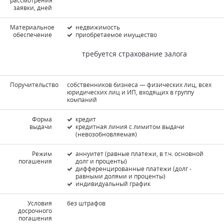
рассмотрения
заявки, дней
Материальное
недвижимость
обеспечение
приобретаемое имущество
требуется страхование залога
Поручительство
собственников бизнеса — физических лиц, всех
юридических лиц и ИП, входящих в группу
компаний
Форма
кредит
выдачи
кредитная линия с лимитом выдачи
(невозобновляемая)
Режим
аннуитет (равные платежи, в т.ч. основной
погашения
долг и проценты)
дифференцированные платежи (долг -
равными долями и проценты)
индивидуальный график
Условия
без штрафов
досрочного
погашения