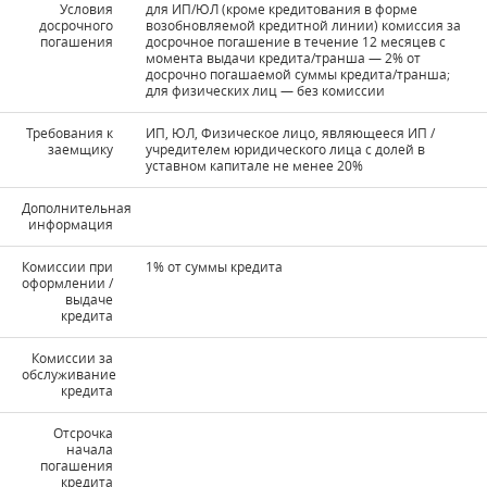
Условия
для ИП/ЮЛ (кроме кредитования в форме
досрочного
возобновляемой кредитной линии) комиссия за
погашения
досрочное погашение в течение 12 месяцев с
момента выдачи кредита/транша — 2% от
досрочно погашаемой суммы кредита/транша;
для физических лиц — без комиссии
Требования к
ИП, ЮЛ, Физическое лицо, являющееся ИП /
заемщику
учредителем юридического лица с долей в
уставном капитале не менее 20%
Дополнительная
информация
Комиссии при
1% от суммы кредита
оформлении /
выдаче
кредита
Комиссии за
обслуживание
кредита
Отсрочка
начала
погашения
кредита