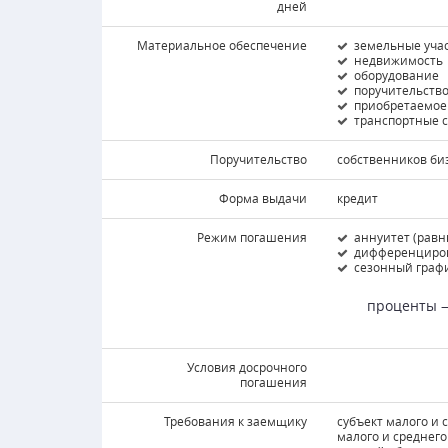
дней
Материальное обеспечение
земельные уча
недвижимость
оборудование
поручительств
приобретаемое
транспортные 
Поручительство
собственников би
Форма выдачи
кредит
Режим погашения
аннуитет (равн
дифференциров
сезонный граф
проценты 
Условия досрочного
погашения
Требования к заемщику
субъект малого и
малого и среднего