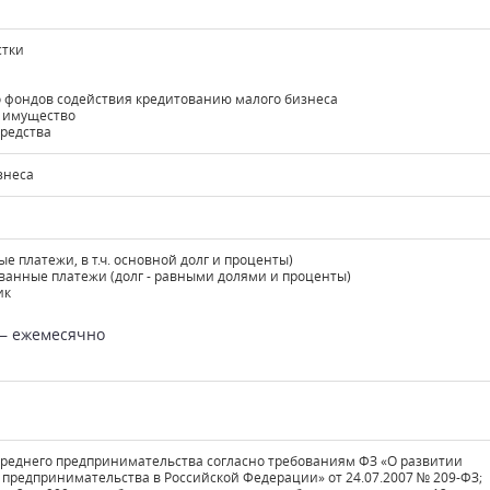
стки
о фондов содействия кредитованию малого бизнеса
 имущество
средства
знеса
ые платежи, в т.ч. основной долг и проценты)
анные платежи (долг - равными долями и проценты)
ик
— ежемесячно
 среднего предпринимательства согласно требованиям ФЗ «О развитии
 предпринимательства в Российской Федерации» от 24.07.2007 № 209-ФЗ;