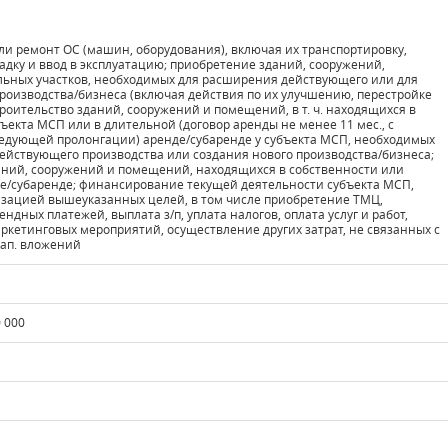
ли ремонт ОС (машин, оборудования), включая их транспортировку,
адку и ввод в эксплуатацию; приобретение зданий, сооружений,
ьных участков, необходимых для расширения действующего или для
производства/бизнеса (включая действия по их улучшению, перестройке
троительство зданий, сооружений и помещений, в т. ч. находящихся в
ъекта МСП или в длительной (договор аренды не менее 11 мес., с
ледующей пролонгации) аренде/субаренде у субъекта МСП, необходимых
ействующего производства или создания нового производства/бизнеса;
аний, сооружений и помещений, находящихся в собственности или
е/субаренде; финансирование текущей деятельности субъекта МСП,
изацией вышеуказанных целей, в том числе приобретение ТМЦ,
ндных платежей, выплата з/п, уплата налогов, оплата услуг и работ,
ркетинговых мероприятий, осуществление других затрат, не связанных с
ап. вложений
 000