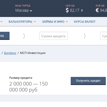
ВАШ ГОРОД
USD ЦБ
EUR ЦБ
Москва
82,17
94,
КАЛЬКУЛЯТОРЫ
ЗАЙМЫ И МФО
КУРСЫ ВАЛЮТ
лад
Ср
и
/
Бинбанк
/
МСП-Инвестиции
Размер кредита:
Получить кредит
2 000 000 — 150
000 000 руб.