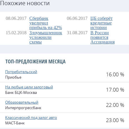
Похожие новости
обналичивания
08.06.2017
Сбербанк
06.06.2017
ЦБ соберёт
увеличил
кредитные
прибыль на 42%
истории
заёмщиков
15.02.2018
Злоумышленники
31.08.2017
В России
усложнили
появится
схемы
Ассоциация
блокчейна и
криптовалют
ТОП-ПРЕДЛОЖЕНИЯ МЕСЯЦА
Потребительский
16.00 %
Приобье
На любые цели залоговый
17.00 %
Банк БЦК-Москва
Образовательный
22.00 %
Интерпрогрессбанк
Классический под залог авто
23.00 %
МАСТ-Банк