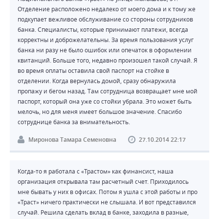
Отделение расположено недалеко от моего дома и к тому же
подкупает вежливое обслуживание со стороны сотрудников
банка. Специалисты, которые принимают платежи, всегда
корректны и доброжелательны. За время пользования услуг
банка ни разу не было ошибок или опечаток в оформлении
квитанций. Больше того, недавно произошел такой случай. Я
во время оплаты оставила свой паспорт на стойке в
отделении. Когда вернулась домой, сразу обнаружила
пропажу и бегом назад. Там сотрудница возвращает мне мой
паспорт, который она уже со стойки убрала. Это может быть
мелочь, но для меня имеет большое значение. Спасибо
сотруднице банка за внимательность.
Миронова Тамара Семеновна
27.10.2014 22:17
Когда-то я работала с «Трастом» как финансист, наша
организация открывала там расчетный счет. Приходилось
мне бывать у них в офисах. Потом я ушла с этой работы и про
«Траст» ничего практически не слышала. И вот представился
случай. Решила сделать вклад в банке, заходила в разные,