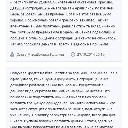
«Траст» приятно удивил. Обновленная обстановка, красиво.
Девушки-сотрудницы мне всегда там нравились, по крайней
мере, работали мы без проблем. Вот и на этот раз все было
хорошо. Проконсультировали грамотно, вежливо. Так как
впечатление было приятным, решила открыть вклад именно
там, хотя было предложение в одном из банков под больший
процент. Но там общение с сотрудницей как-то не сложилось.
Так что положила деньги в «Траст». Надеюсь на прибыль!
Ольга Михайловка Голдина
27.10.2014 20:19
Получала кредит на путешествие за границу. Заранее зашла в
офис, узнала, какие нужны документы. Сотрудница банка
доходчиво разъяснила мне все нюансы кредитования
данного вида, обратила внимание на важные детали. Это
помогло мне подготовить нужные бумаги и без проблем
получить требуемую сумму денег. Немного беспокоилась, что
затянется ситуация с принятием решения, ведь отпуск был
уже на носу. Но заявку рассматривали недолго, всего два дня.
В итоге я успела вовремя получить деньги. Кстати, здесь же
мне выгодно пересчитали рубли в валюту, и мне её хватило