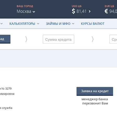
ВАШ ГОРОД
USD ЦБ
EUR ЦБ
Москва
81,41
94,
КАЛЬКУЛЯТОРЫ
ЗАЙМЫ И МФО
КУРСЫ ВАЛЮТ
лад
Ср
я № 3279
Заявка на кредит
димировна
менеджер банка
перезвонит Вам
ая служба