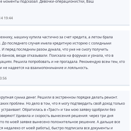
ие моменты подсказал. Девочки-операционистки, Ваш
14 19:44
хнику, машину купила частично за счет кредита, а летом брала
. До последнего случая имела кредитную историю с солидными
. И перед последним разом думала, что уже не смогу получить
нков, везде отказывали. Поискала на форумах и узнала, что в
туациях. Решила попробовать и не прогадала. Рекомендую всем тем, кто
и не надеется на взаимопонимание и лояльность.
3:56
крупная сумма денег. Решили в экстренном порядке делать ремонт.
аких проблем. Но дело в том, что я могу подтвердить свой доход только
 устраивает. Обратилась в «Траст» и там мою заявку одобрили без
доверяют! Удивила и скорость вынесения решения: через три дня
то по моей заявке вынесено положительное решение. А дальше все
тся недалеко от моей работы), быстро подписала все документы и