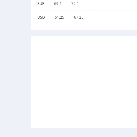
EUR
69.4
75.4
USD
61.25
67.25