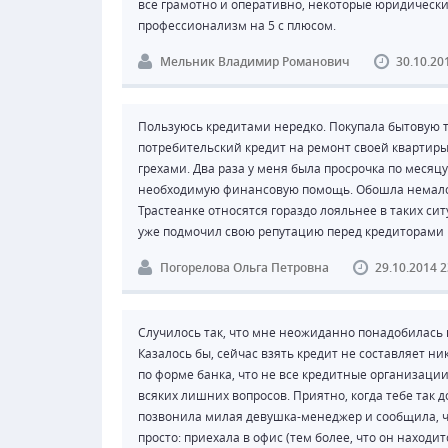
все грамотно и оперативно, некоторые юридическ
профессионализм на 5 с плюсом.
Мельник Владимир Романович
30.10.20
Пользуюсь кредитами нередко. Покупала бытовую те
потребительский кредит на ремонт своей квартиры
грехами. Два раза у меня была просрочка по месяцу
необходимую финансовую помощь. Обошла немало ба
Трастеанке относятся гораздо лояльнее в таких си
уже подмочил свою репутацию перед кредиторами 
Погорелова Ольга Петровна
29.10.2014 2
Случилось так, что мне неожиданно понадобилась 
Казалось бы, сейчас взять кредит не составляет ник
по форме банка, что не все кредитные организации
всяких лишних вопросов. Приятно, когда тебе так 
позвонила милая девушка-менеджер и сообщила, ч
просто: приехала в офис (тем более, что он находи