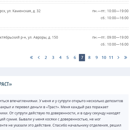
ск, ул. Каменская, д. 32
пн.—пт.: 10:00—19:00
сб.: 10:00—16:00
Октябрьский р-н, ул. Авроры, д. 150
пн.—пт.: 09:00—19:00
сб.: 10:00—16:00
2
3
4
5
6
7
8
9
10
11
РАСТ»
ться впечатлениями. У меня и у супруги открыто несколько депозитов
х закрыл и перевел деньги в «Траст». Меня каждый раз поражает
ики. От супруги действую по доверенности, и в одну секунду находят
ей сумме. Бывали у меня косяки с доверенностью, не мог
енте не указали это действие. Спасибо начальнику отделения, решил