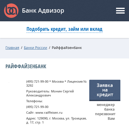
Банк Адвизор
Подобрать кредит, займ или вклад
Главная
/
Банки России
/
Райффайзенбанк
РАЙФФАЙЗЕНБАНК
(495) 721-99-00 * Москва * Лицензия №
Заявка
3292
на
Руководитель: Монин Сергей
кредит
Александрович
Телефоны:
менеджер
(495) 721-99-00
банка
Сайт: www.raiffeisen.ru
перезвонит
Адрес: 129090, г. Москва, ул. Троицкая,
Вам
д. 17, стр. 1