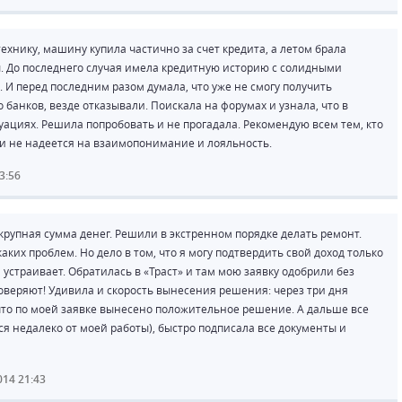
хнику, машину купила частично за счет кредита, а летом брала
. До последнего случая имела кредитную историю с солидными
. И перед последним разом думала, что уже не смогу получить
нков, везде отказывали. Поискала на форумах и узнала, что в
туациях. Решила попробовать и не прогадала. Рекомендую всем тем, кто
и не надеется на взаимопонимание и лояльность.
3:56
крупная сумма денег. Решили в экстренном порядке делать ремонт.
аких проблем. Но дело в том, что я могу подтвердить свой доход только
 устраивает. Обратилась в «Траст» и там мою заявку одобрили без
доверяют! Удивила и скорость вынесения решения: через три дня
то по моей заявке вынесено положительное решение. А дальше все
тся недалеко от моей работы), быстро подписала все документы и
014 21:43