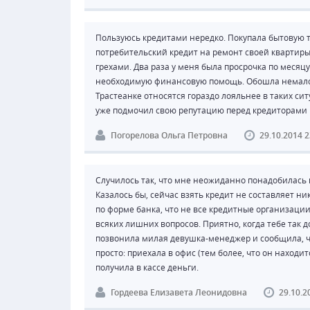
Пользуюсь кредитами нередко. Покупала бытовую те
потребительский кредит на ремонт своей квартиры
грехами. Два раза у меня была просрочка по месяцу
необходимую финансовую помощь. Обошла немало ба
Трастеанке относятся гораздо лояльнее в таких си
уже подмочил свою репутацию перед кредиторами 
Погорелова Ольга Петровна
29.10.2014 2
Случилось так, что мне неожиданно понадобилась 
Казалось бы, сейчас взять кредит не составляет ник
по форме банка, что не все кредитные организации
всяких лишних вопросов. Приятно, когда тебе так 
позвонила милая девушка-менеджер и сообщила, ч
просто: приехала в офис (тем более, что он находи
получила в кассе деньги.
Гордеева Елизавета Леонидовна
29.10.2