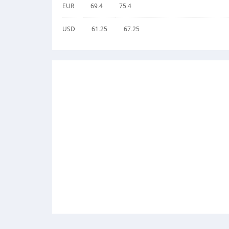
EUR
69.4
75.4
USD
61.25
67.25