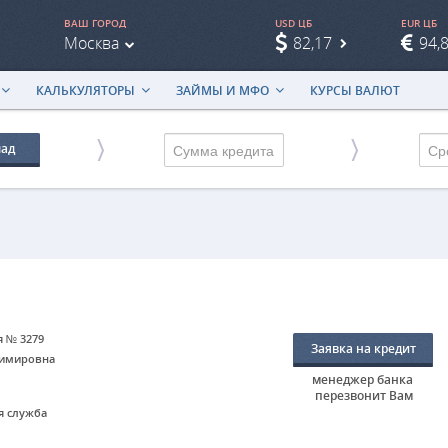
ВАШ ГОРОД
USD ЦБ
EUR ЦБ
Москва
82,17
94,
КАЛЬКУЛЯТОРЫ
ЗАЙМЫ И МФО
КУРСЫ ВАЛЮТ
лад
Ср
я № 3279
Заявка на кредит
димировна
менеджер банка
перезвонит Вам
ая служба