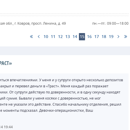
я обл., г. Ковров, просп. Ленина, д. 49
пн.—пт.: 09:00—18:00
10
11
12
13
14
15
16
17
18
19
РАСТ»
ться впечатлениями. У меня и у супруги открыто несколько депозитов
х закрыл и перевел деньги в «Траст». Меня каждый раз поражает
ики. От супруги действую по доверенности, и в одну секунду находят
ей сумме. Бывали у меня косяки с доверенностью, не мог
енте не указали это действие. Спасибо начальнику отделения, решил
ие моменты подсказал. Девочки-операционистки, Ваш
14 19:44